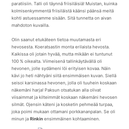
paratiisiin. Talli oli täynnä friisiläisiä! Muistan, kuinka
kolmisenkymmentä friisiläistä käänsi päänsä meitä
kohti astuessamme sisään. Sitä tunnetta on aivan
mahdoton kuvailla.
Olin saanut etukäteen tietoa muutamasta eri
hevosesta. Koeratsastin monta erilaista hevosta.
Kaikissa oli jotain hyvää, mutta mikään ei tuntunut
100 % oikealta. Viimeisenä tallinkäytävällä oli
hevonen, jolle sydämeni löi erityisen kovaa. Näin
kävi jo heti nähtyäni siitä ensimmäisen kuvan. Siellä
seisoi karsinassa hevonen, jolla oli tuuhein koskaan
näkemäni harja! Paksun otsatukan alla olivat
viisaimmat ja kilteimmät koskaan näkemäni hevosen
silmät. Ojensin käteni ja kosketin pehmeää turpaa,
joka poimi mukaan ottamani porkkananpalan. Se oli
minun ja
Rinkin
ensimmäinen kohtaaminen.