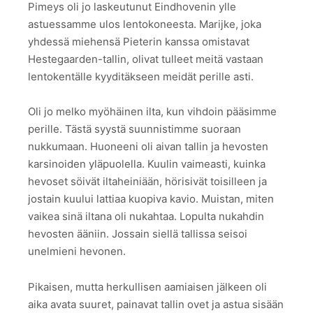
Pimeys oli jo laskeutunut Eindhovenin ylle
astuessamme ulos lentokoneesta. Marijke, joka
yhdessä miehensä Pieterin kanssa omistavat
Hestegaarden-tallin, olivat tulleet meitä vastaan
lentokentälle kyyditäkseen meidät perille asti.
Oli jo melko myöhäinen ilta, kun vihdoin pääsimme
perille. Tästä syystä suunnistimme suoraan
nukkumaan. Huoneeni oli aivan tallin ja hevosten
karsinoiden yläpuolella. Kuulin vaimeasti, kuinka
hevoset söivät iltaheiniään, hörisivät toisilleen ja
jostain kuului lattiaa kuopiva kavio. Muistan, miten
vaikea sinä iltana oli nukahtaa. Lopulta nukahdin
hevosten ääniin. Jossain siellä tallissa seisoi
unelmieni hevonen.
Pikaisen, mutta herkullisen aamiaisen jälkeen oli
aika avata suuret, painavat tallin ovet ja astua sisään