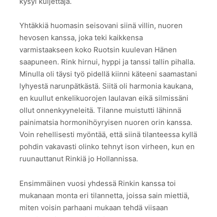
kysyi kuljettaja.
Yhtäkkiä huomasin seisovani siinä villin, nuoren
hevosen kanssa, joka teki kaikkensa
varmistaakseen koko Ruotsin kuulevan Hänen
saapuneen. Rink hirnui, hyppi ja tanssi tallin pihalla.
Minulla oli täysi työ pidellä kiinni käteeni saamastani
lyhyestä narunpätkästä. Siitä oli harmonia kaukana,
en kuullut enkelikuorojen laulavan eikä silmissäni
ollut onnenkyyneleitä. Tilanne muistutti lähinnä
painimatsia hormonihöyryisen nuoren orin kanssa.
Voin rehellisesti myöntää, että siinä tilanteessa kyllä
pohdin vakavasti olinko tehnyt ison virheen, kun en
ruunauttanut Rinkiä jo Hollannissa.
Ensimmäinen vuosi yhdessä Rinkin kanssa toi
mukanaan monta eri tilannetta, joissa sain miettiä,
miten voisin parhaani mukaan tehdä viisaan