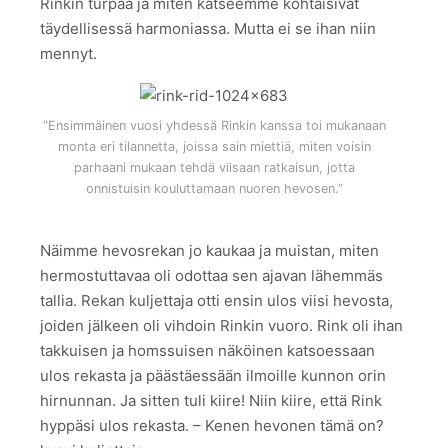
Rinkin turpaa ja miten katseemme kohtaisivat
täydellisessä harmoniassa. Mutta ei se ihan niin
mennyt.
“Ensimmäinen vuosi yhdessä Rinkin kanssa toi mukanaan
monta eri tilannetta, joissa sain miettiä, miten voisin
parhaani mukaan tehdä viisaan ratkaisun, jotta
onnistuisin kouluttamaan nuoren hevosen.”
Näimme hevosrekan jo kaukaa ja muistan, miten
hermostuttavaa oli odottaa sen ajavan lähemmäs
tallia. Rekan kuljettaja otti ensin ulos viisi hevosta,
joiden jälkeen oli vihdoin Rinkin vuoro. Rink oli ihan
takkuisen ja homssuisen näköinen katsoessaan
ulos rekasta ja päästäessään ilmoille kunnon orin
hirnunnan. Ja sitten tuli kiire! Niin kiire, että Rink
hyppäsi ulos rekasta. – Kenen hevonen tämä on?