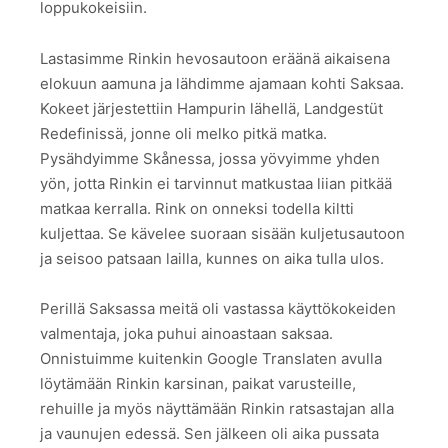
loppukokeisiin.
Lastasimme Rinkin hevosautoon eräänä aikaisena
elokuun aamuna ja lähdimme ajamaan kohti Saksaa.
Kokeet järjestettiin Hampurin lähellä, Landgestüt
Redefinissä, jonne oli melko pitkä matka.
Pysähdyimme Skånessa, jossa yövyimme yhden
yön, jotta Rinkin ei tarvinnut matkustaa liian pitkää
matkaa kerralla. Rink on onneksi todella kiltti
kuljettaa. Se kävelee suoraan sisään kuljetusautoon
ja seisoo patsaan lailla, kunnes on aika tulla ulos.
Perillä Saksassa meitä oli vastassa käyttökokeiden
valmentaja, joka puhui ainoastaan saksaa.
Onnistuimme kuitenkin Google Translaten avulla
löytämään Rinkin karsinan, paikat varusteille,
rehuille ja myös näyttämään Rinkin ratsastajan alla
ja vaunujen edessä. Sen jälkeen oli aika pussata