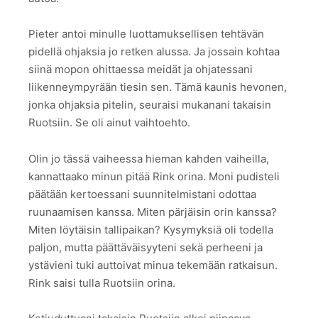
Pieter antoi minulle luottamuksellisen tehtävän
pidellä ohjaksia jo retken alussa. Ja jossain kohtaa
siinä mopon ohittaessa meidät ja ohjatessani
liikenneympyrään tiesin sen. Tämä kaunis hevonen,
jonka ohjaksia pitelin, seuraisi mukanani takaisin
Ruotsiin. Se oli ainut vaihtoehto.
Olin jo tässä vaiheessa hieman kahden vaiheilla,
kannattaako minun pitää Rink orina. Moni pudisteli
päätään kertoessani suunnitelmistani odottaa
ruunaamisen kanssa. Miten pärjäisin orin kanssa?
Miten löytäisin tallipaikan? Kysymyksiä oli todella
paljon, mutta päättäväisyyteni sekä perheeni ja
ystävieni tuki auttoivat minua tekemään ratkaisun.
Rink saisi tulla Ruotsiin orina.