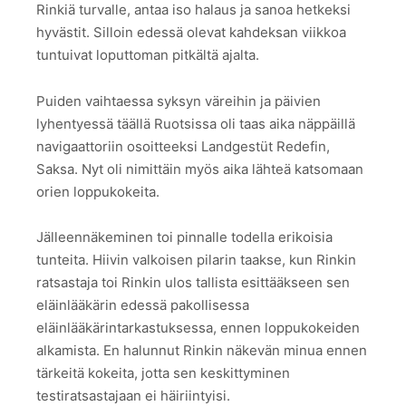
Rinkiä turvalle, antaa iso halaus ja sanoa hetkeksi
hyvästit. Silloin edessä olevat kahdeksan viikkoa
tuntuivat loputtoman pitkältä ajalta.
Puiden vaihtaessa syksyn väreihin ja päivien
lyhentyessä täällä Ruotsissa oli taas aika näppäillä
navigaattoriin osoitteeksi Landgestüt Redefin,
Saksa. Nyt oli nimittäin myös aika lähteä katsomaan
orien loppukokeita.
Jälleennäkeminen toi pinnalle todella erikoisia
tunteita. Hiivin valkoisen pilarin taakse, kun Rinkin
ratsastaja toi Rinkin ulos tallista esittääkseen sen
eläinlääkärin edessä pakollisessa
eläinlääkärintarkastuksessa, ennen loppukokeiden
alkamista. En halunnut Rinkin näkevän minua ennen
tärkeitä kokeita, jotta sen keskittyminen
testiratsastajaan ei häiriintyisi.