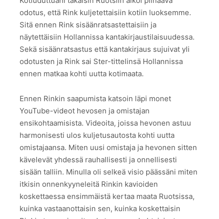
Kotiuduttuani takaisin Ruotsiin alkoi piinaava
odotus, että Rink kuljetettaisiin kotiin luoksemme.
Sitä ennen Rink sisäänratsastettaisiin ja
näytettäisiin Hollannissa kantakirjaustilaisuudessa.
Sekä sisäänratsastus että kantakirjaus sujuivat yli
odotusten ja Rink sai Ster-tittelinsä Hollannissa
ennen matkaa kohti uutta kotimaata.
Ennen Rinkin saapumista katsoin läpi monet
YouTube-videot hevosen ja omistajan
ensikohtaamisista. Videoita, joissa hevonen astuu
harmonisesti ulos kuljetusautosta kohti uutta
omistajaansa. Miten uusi omistaja ja hevonen sitten
kävelevät yhdessä rauhallisesti ja onnellisesti
sisään talliin. Minulla oli selkeä visio päässäni miten
itkisin onnenkyyneleitä Rinkin kavioiden
koskettaessa ensimmäistä kertaa maata Ruotsissa,
kuinka vastaanottaisin sen, kuinka koskettaisin