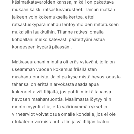
käsimatkatavaroiden kanssa, mikäli on pakattava
mukaan kaikki ratsastusvarusteet. Tämän matkan
jälkeen voin kokemuksella kertoa, ettei
ratsastuskypärä mahdu lentoyhtiöiden mitoituksen
mukaisiin laukkuihin. Tilanne ratkesi omalla
kohdallani melko kätevästi päätettyäni astua
koneeseen kypärä päässäni.
Matkaseuranani minulla oli eräs ystäväni, jolla on
useamman vuoden kokemus friisiläisten
maahantuonnista. Ja olipa kyse mistä hevosrodusta
tahansa, on erittäin arvokasta saada apua
kokeneelta välittäjältä, jos pohtii minkä tahansa
hevosen maahantuontia. Maailmasta löytyy niin
monta myyntitallia, että väärinymmärrykset ja
virhearviot voivat osua omalle kohdalle, jos ei ole
etukäteen varmistanut tallin ja välittäjän laatua.