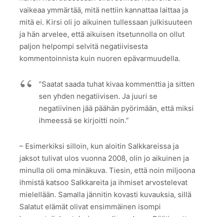
vaikeaa ymmärtää, mitä nettiin kannattaa laittaa ja
mitä ei. Kirsi oli jo aikuinen tullessaan julkisuuteen
ja hän arvelee, että aikuisen itsetunnolla on ollut
paljon helpompi selvitä negatiivisesta
kommentoinnista kuin nuoren epävarmuudella.
“Saatat saada tuhat kivaa kommenttia ja sitten
sen yhden negatiivisen. Ja juuri se
negatiivinen jää päähän pyörimään, että miksi
ihmeessä se kirjoitti noin.”
– Esimerkiksi silloin, kun aloitin Salkkareissa ja
jaksot tulivat ulos vuonna 2008, olin jo aikuinen ja
minulla oli oma minäkuva. Tiesin, että noin miljoona
ihmistä katsoo Salkkareita ja ihmiset arvostelevat
mielellään. Samalla jännitin kovasti kuvauksia, sillä
Salatut elämät olivat ensimmäinen isompi