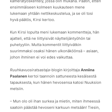
kameratyöskentely, jossa olin mukana. Päätin, etten
ensimmäiseen kolmeen kuukauteen mene
lukemaan yhtään nettikeskustelua, ja se oli tosi
hyvä päätös, Kirsi kertoo.
Kun Kirsi lopulta meni lukemaan kommentteja, hän
ajatteli, että ne liittyisivät näyttelijäntyöhön tai
puhetyyliin. Mutta kommentit liittyivätkin
suurimmaksi osaksi hänen ulkonäköönsä – asiaan,
johon ihminen ei voi edes vaikuttaa.
Ruuhkavuosiratsastaja
-blogin kirjoittaja
Anniina
Paalanen
kertoi taannoin sattuneesta kesäisestä
tapauksesta, kun hänen hevosensa katosi Nuuksion
metsiin.
– Mun olo oli ihan surkea ja mietin, miten ihmeessä
saatoin päästää hevoseni karkuun metsään! Tiesin,