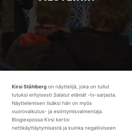
Kirsi Ståhlberg
on näyttelijä, joka on tullut
tutuksi erityisesti
Salatut elämät
-tv-sarjasta.
Näyttelemisen lisäksi hän on myös
vuorovaikutus- ja esiintymisvalmentaja.
Blogiexpossa Kirsi kertoi
nettikäyttäytymisestä ja kuinka negatiiviseen