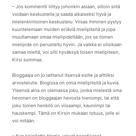
– Jos kommentti liittyy johonkin asiaan, silloin siitä
voidaan keskustella ja saada aikaiseksi hyvä ja
mielenkiintoinen keskustelu. Viisas ihminen pystyy
kuuntelemaan muiden eriäviä mielipiteitä ja jopa
muuttamaan omaa mielipidettään, jos se toinen
mielipide on perusteltu hyvin. Ja vaikka ei olisikaan
samaa mieltä, voi silti hyväksyä toisen mielipiteen,
Kirsi summaa.
Bloggaaja on jo laittanut itsensä esille ja alttiiksi
arvostelulle. Blogissa on omia mielipiteitä ja kuvia.
Yleensä aina on olemassa joku, jonka mielestä oma
hevonen on bloggaajan hevosta hienompi, tai että
joku toinen henkilö on viisaampi, kauniimpi tai
hauskempi. Tämä on Kirsin mukaan totuus, jolle ei
voi mitään.
– Kun kirjoitatte blogia, voivat negatiiviset