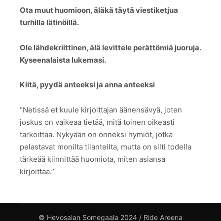
Ota muut huomioon, äläkä täytä viestiketjua
turhilla lätinöillä.
Ole lähdekriittinen, älä levittele perättömiä juoruja.
Kyseenalaista lukemasi.
Kiitä, pyydä anteeksi ja anna anteeksi
“Netissä et kuule kirjoittajan äänensävyä, joten
joskus on vaikeaa tietää, mitä toinen oikeasti
tarkoittaa. Nykyään on onneksi hymiöt, jotka
pelastavat monilta tilanteilta, mutta on silti todella
tärkeää kiinnittää huomiota, miten asiansa
kirjoittaa.”
© Hevosalan Somegaala 2024 / Ride Areena