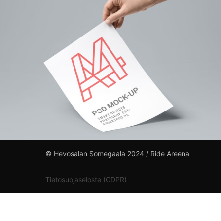
© Hevosalan Somegaala 2024 / Ride Areena
Tietosuojaseloste (GDPR)